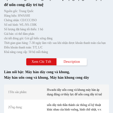
để uốn cong dây trí tuệ
Nguồn gốc: Trung Quốc
Hàng hiệu: HWASHI
Chứng nhận: CE/CCC/ISO
Số mô hình: WL-NS-150K
Số lượng đặt hàng tối thiểu: 1 bộ
Giá bán: có thể đàm phán
chi tiết đóng gói: Gói gỗ biển xứng đáng
Thời gian giao hàng: 7-30 ngày làm việc sau khi nhận được khoản thanh toán của bạn
Điều khoản thanh toán: T/T, L/C
Khả năng cung cấp: 50 bộ mỗi tháng
Xem Chi Tiết
Description
Làm nổi bật:
Máy hàn dây cong và khung
,
Máy hàn uốn cong và khung
,
Máy hàn khung cong dây
Hwashi dây uốn cong và khung máy hàn áp
1Tên sản phẩm:
dụng động cơ thủy lực để uốn cong dây trí tuệ
uốn dây tinh thần thành các thông số kỹ thuật
2Ứng dụng:
khác nhau của hình vuông, hình chữ nhật, v.v.