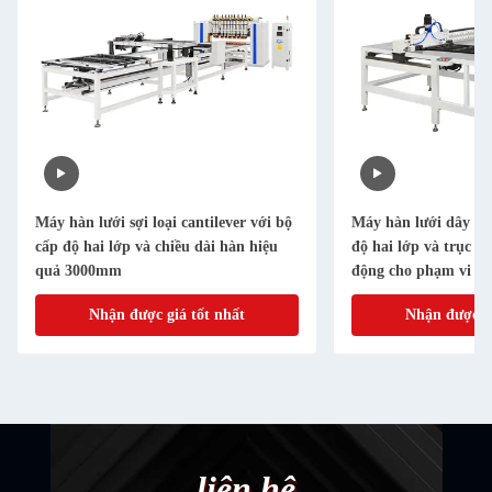
Máy hàn lưới sợi loại cantilever với bộ
Máy hàn lưới dây tự
cấp độ hai lớp và chiều dài hàn hiệu
độ hai lớp và trục X
quả 3000mm
động cho phạm vi h
1000mm
Nhận được giá tốt nhất
Nhận được gi
liên hệ