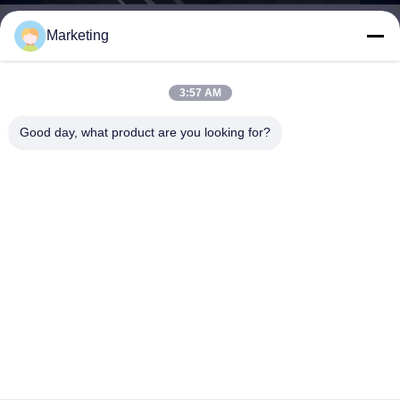
Marketing
marketing@hwashi.com
E-mail
3:57 AM
Good day, what product are you looking for?
0086-755-84567286
Điện thoại
Guangdong Hwashi Technology inc.