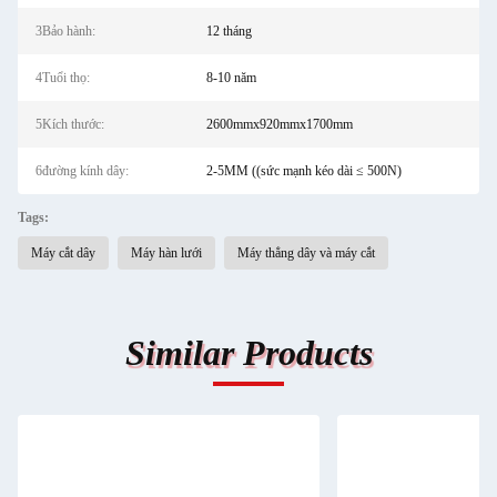
3Bảo hành:
12 tháng
4Tuổi thọ:
8-10 năm
5Kích thước:
2600mmx920mmx1700mm
6đường kính dây:
2-5MM ((sức mạnh kéo dài ≤ 500N)
Tags:
Máy cắt dây
Máy hàn lưới
Máy thẳng dây và máy cắt
Similar Products