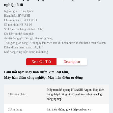
nghiệp ô tô
Nguồn gốc: Trung Quốc
Hàng hiệu: HWASHI
Chứng nhận: CE/CCC/ISO
Số mô hình: HS-R8-06
Số lượng đặt hàng tối thiểu: 1 bộ
Giá bán: có thể đàm phán
chi tiết đóng gói: Gói gỗ biển xứng đáng
Thời gian giao hàng: 7-30 ngày làm việc sau khi nhận được khoản thanh toán của bạn
Điều khoản thanh toán: L/C, T/T
Khả năng cung cấp: 50 bộ mỗi tháng
Xem Chi Tiết
Description
Làm nổi bật:
Máy hàn điểm kim loại tấm
,
Máy hàn điểm công nghiệp
,
Máy hàn điểm tự động
Máy trạm hồ quang HWASHI Argon, Hộp điện
1Tên sản phẩm:
bằng thép không gỉ Bộ cánh tay robot hàn Tig
công nghiệp
2Ứng dụng:
hàn thép không gỉ và thép carbon, vv