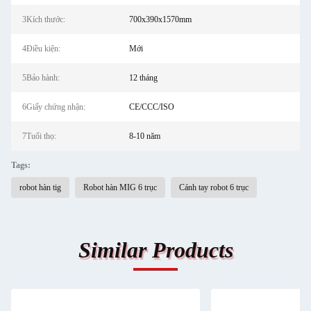
3Kích thước:
700x390x1570mm
4Điều kiện:
Mới
5Bảo hành:
12 tháng
6Giấy chứng nhận:
CE/CCC/ISO
7Tuổi thọ:
8-10 năm
Tags:
robot hàn tig
Robot hàn MIG 6 trục
Cánh tay robot 6 trục
Similar Products