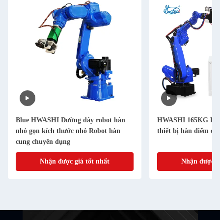
Blue HWASHI Đường dây robot hàn
HWASHI 165KG Robot
nhỏ gọn kích thước nhỏ Robot hàn
thiết bị hàn điểm ch
cung chuyên dụng
Nhận được giá tốt nhất
Nhận được gi