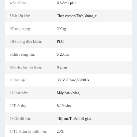
4tốc độ hàn:
0,5-5m / phút
5Vật liệu hàn:
Thép cacbon/Thép không gỉ
6Trọng lượng:
300kg
7Hệ thống điều khiển:
PLC
8Chiều rộng hàn:
5-20mm
9Độ dày hàn tối thiểu:
0,2mm
10Điện áp:
380V,2Phase,50/60Hz
11Loại máy:
Máy hàn kháng
12Tuổi thọ:
8-10 năm
13Chế độ hàn:
Tiếp tục/Thiếu thời gian
14Tỷ lệ chu kỳ nhiệm vụ:
20%