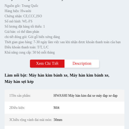
Nguồn gốc: Trung Quốc
Hàng hiệu: Hwashi
Chứng nhận: CE,CCC,ISO
Số mô hình: WL-FS
Số lượng đặt hàng tối thiểu: 1
Giá bán: có thể đàm phán
chi tiết đóng gói: Gói gỗ biển xứng đáng
Thời gian giao hàng: 7-30 ngày làm việc sau khi nhận được khoản thanh toán của bạn
Điều khoản thanh toán: T/T, L/C
Khả năng cung cấp: 50 bộ mỗi tháng
Xem Chi Tiết
Description
Làm nổi bật:
Máy hàn kim bánh xe
,
Máy hàn kim bánh xe
,
Máy hàn sợi kép
1Tên sản phẩm:
HWASHI Máy hàn kim đai xe máy đạp xe đạp
2Điều kiện:
Mới
3Chiều rộng vành đai mài mòn:
50mm