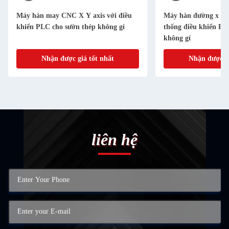
Máy hàn may CNC X Y axis với điều
Máy hàn đường x ax
khiển PLC cho sườn thép không gỉ
thống điều khiển PL
không gỉ
Nhận được giá tốt nhất
Nhận được gi
liên hệ