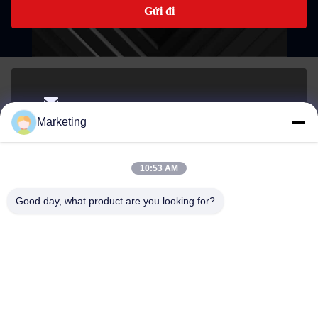
Gửi đi
marketing@hwashi.com
Marketing
E-mail
10:53 AM
Good day, what product are you looking for?
0086-755-84567286
Điện thoại
Guangdong Hwashi Technology inc.