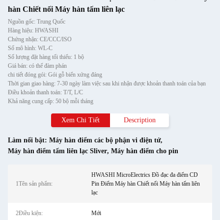
hàn Chiết nối Máy hàn tấm liên lạc
Nguồn gốc: Trung Quốc
Hàng hiệu: HWASHI
Chứng nhận: CE/CCC/ISO
Số mô hình: WL-C
Số lượng đặt hàng tối thiểu: 1 bộ
Giá bán: có thể đàm phán
chi tiết đóng gói: Gói gỗ biển xứng đáng
Thời gian giao hàng: 7-30 ngày làm việc sau khi nhận được khoản thanh toán của bạn
Điều khoản thanh toán: T/T, L/C
Khả năng cung cấp: 50 bộ mỗi tháng
Xem Chi Tiết
Description
Làm nổi bật:
Máy hàn điểm các bộ phận vi điện tử
,
Máy hàn điểm tấm liên lạc Sliver
,
Máy hàn điểm cho pin
HWASHI MicroElectrics Đồ đạc đa điểm CD
1Tên sản phẩm:
Pin Điểm Máy hàn Chiết nối Máy hàn tấm liên
lạc
2Điều kiện:
Mới