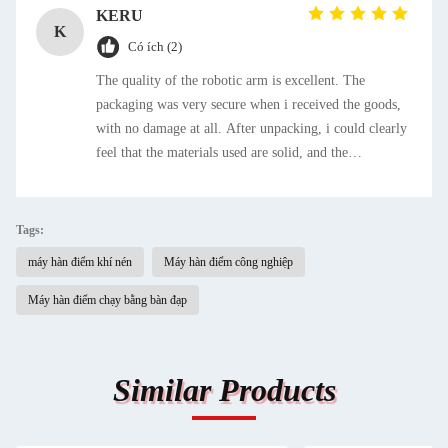
KERU
K
Có ích (2)
The quality of the robotic arm is excellent. The
packaging was very secure when i received the goods,
with no damage at all. After unpacking, i could clearly
feel that the materials used are solid, and the
connection of each component is precise, making it
look very durable. The installation process was also
smoother than expected. The accompanying manual is
Tags:
well-illustrated with both pictures and texts, which is
máy hàn điểm khí nén
Máy hàn điểm công nghiệp
easy to understand. It didn& # 39;t take long to
complete the installation by following the steps.
Máy hàn điểm chạy bằng bàn đạp
Similar Products