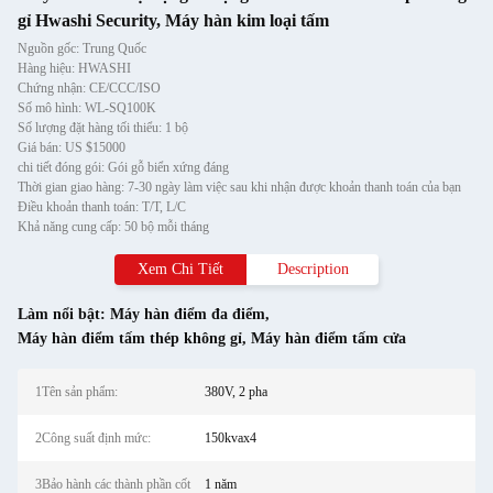
gỉ Hwashi Security, Máy hàn kim loại tấm
Nguồn gốc: Trung Quốc
Hàng hiệu: HWASHI
Chứng nhận: CE/CCC/ISO
Số mô hình: WL-SQ100K
Số lượng đặt hàng tối thiểu: 1 bộ
Giá bán: US $15000
chi tiết đóng gói: Gói gỗ biển xứng đáng
Thời gian giao hàng: 7-30 ngày làm việc sau khi nhận được khoản thanh toán của bạn
Điều khoản thanh toán: T/T, L/C
Khả năng cung cấp: 50 bộ mỗi tháng
Xem Chi Tiết
Description
Làm nổi bật:
Máy hàn điểm đa điểm
,
Máy hàn điểm tấm thép không gỉ
,
Máy hàn điểm tấm cửa
1Tên sản phẩm:
380V, 2 pha
2Công suất định mức:
150kvax4
3Bảo hành các thành phần cốt
1 năm