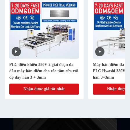
PLC điều khiển 380V 2 giai đoạn đa
Máy hàn điểm đa đầ
đầu máy hàn điểm cho các tấm cửa với
PLC Hwashi 380V 2 
độ dày hàn 3 + 3mm
hàn 3+3mm
Nhận được giá tốt nhất
Nhận được gi