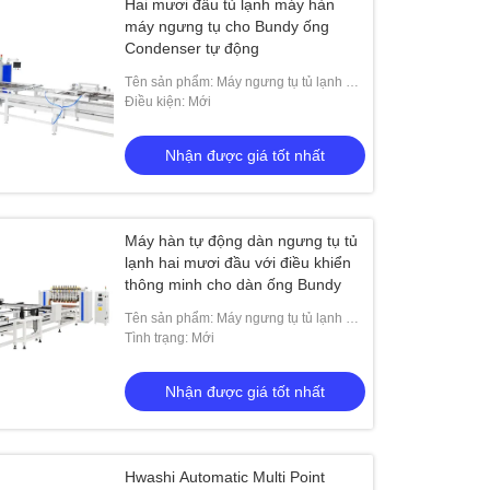
Hai mươi đầu tủ lạnh máy hàn
máy ngưng tụ cho Bundy ống
Condenser tự động
Tên sản phẩm: Máy ngưng tụ tủ lạnh hai
mươi đầu Máy hàn tự động cho máy
Điều kiện: Mới
ngưng tụ ống Bundy
Nhận được giá tốt nhất
Máy hàn tự động dàn ngưng tụ tủ
lạnh hai mươi đầu với điều khiển
thông minh cho dàn ống Bundy
Tên sản phẩm: Máy ngưng tụ tủ lạnh hai
mươi đầu Máy hàn tự động cho máy
Tình trạng: Mới
ngưng tụ ống Bundy
Nhận được giá tốt nhất
Hwashi Automatic Multi Point