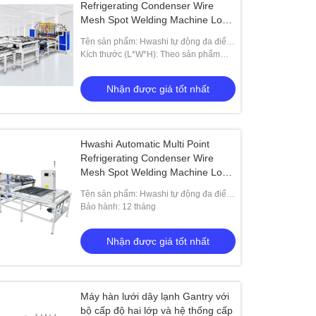
Refrigerating Condenser Wire
Mesh Spot Welding Machine Low
Carbon Steel Wire Mesh Welding
Tên sản phẩm: Hwashi tự động đa điểm
làm lạnh dây điện
Kích thước (L*W*H): Theo sản phẩm
của bạn
Nhận được giá tốt nhất
Hwashi Automatic Multi Point
Refrigerating Condenser Wire
Mesh Spot Welding Machine Low
Carbon Steel Wire Mesh Welding
Tên sản phẩm: Hwashi tự động đa điểm
làm lạnh dây điện
Bảo hành: 12 tháng
Nhận được giá tốt nhất
Máy hàn lưới dây lạnh Gantry với
bộ cấp độ hai lớp và hệ thống cấp