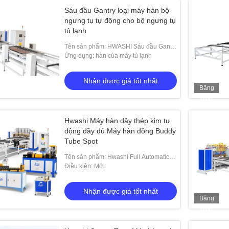
Sáu đầu Gantry loại máy hàn bộ
ngưng tụ tự động cho bộ ngưng tụ
tủ lạnh
Tên sản phẩm: HWASHI Sáu đầu Gantry
loại máy hàn máy gia cố tự động cho
Ứng dụng: hàn của máy tủ lạnh
máy gia cố tủ lạnh
Nhận được giá tốt nhất
Băng
hình
Hwashi Máy hàn dây thép kim tự
động đầy đủ Máy hàn đồng Buddy
Tube Spot
Tên sản phẩm: Hwashi Full Automatic
Steel Wire Mesh Condenser Đồng
Điều kiện: Mới
Buddy Tube và Máy hàn điểm đa điểm
Nhận được giá tốt nhất
Băng
hình