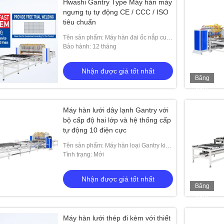
Hwashi Gantry Type Máy hàn máy
ngưng tụ tự động CE / CCC / ISO
tiêu chuẩn
Tên sản phẩm: Máy hàn đai ốc nắp cuối
bình chứa khí đốt ô tô Hwashi
Bảo hành: 12 tháng
Nhận được giá tốt nhất
Băng
hình
Máy hàn lưới dây lạnh Gantry với
bộ cấp độ hai lớp và hệ thống cấp
tự động 10 điện cực
Tên sản phẩm: Máy hàn loại Gantry kiểu
tủ lạnh dây lưới với bộ cấp độ lớp hai
Tình trạng: Mới
Nhận được giá tốt nhất
Băng
hình
Máy hàn lưới thép đi kèm với thiết