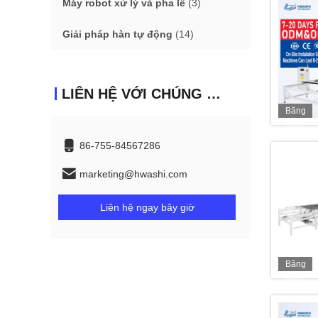
Máy robot xử lý và pha lê
(3)
Giải pháp hàn tự động
(14)
LIÊN HỆ VỚI CHÚNG TÔI
Băng
hình
86-755-84567286
marketing@hwashi.com
Liên hệ ngay bây giờ
Băng
hình