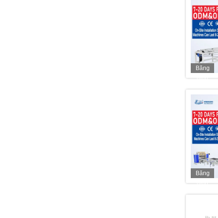
Băng
hình
Băng
hình