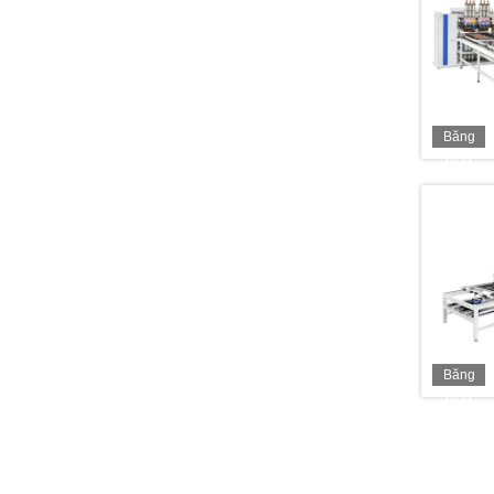
Băng
hình
Băng
hình