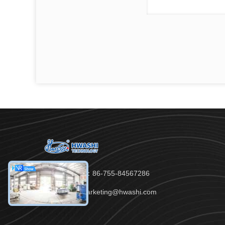
Điện thoại：86-755-84567286
E-mail：marketing@hwashi.com