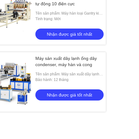
tự động 10 điện cực
Tên sản phẩm: Máy hàn loại Gantry kiểu
tủ lạnh dây lưới với bộ cấp độ lớp hai
Tình trạng: Mới
Nhận được giá tốt nhất
Máy sản xuất dây lạnh ống dây
condenser, máy hàn và cong
Tên sản phẩm: Máy sản xuất dây lạnh
ống dây condenser, máy hàn và cong
Bảo hành: 12 tháng
Nhận được giá tốt nhất