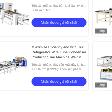
Tên sản phẩm: Máy hàn loại Gantry kiểu
tủ lạnh dây lưới với bộ cấp độ lớp hai
Điều kiện: Mới
Nhận được giá tốt nhất
Băng
hình
Mlaximize Eficiency and with Our
Refrigerator Wire Tube Condenser
Production line Machine Welding
and Bending Machine
Tên sản phẩm: Máy sản xuất dây lạnh
ống dây condenser, máy hàn và cong
Kích thước (L*W*H): Theo sản phẩm
của bạn
Nhận được giá tốt nhất
Băng
hình