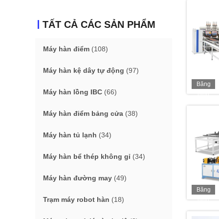
TẤT CẢ CÁC SẢN PHẨM
Máy hàn điểm
(108)
Máy hàn kệ dây tự động
(97)
Băng
Máy hàn lồng IBC
(66)
hình
Máy hàn điểm bảng cửa
(38)
Máy hàn tủ lạnh
(34)
Máy hàn bể thép không gỉ
(34)
Máy hàn đường may
(49)
Băng
Trạm máy robot hàn
(18)
hình