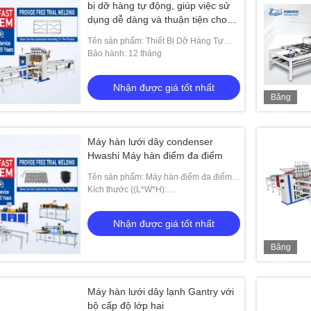
bị dỡ hàng tự động, giúp việc sử
dụng dễ dàng và thuận tiện cho
công nhân của bạn.
Tên sản phẩm: Thiết Bị Dỡ Hàng Tự
Động để Vận Hành Dễ Dàng Máy Hàn
Bảo hành: 12 tháng
Lưới
Nhận được giá tốt nhất
Băng
hình
Máy hàn lưới dây condenser
Hwashi Máy hàn điểm đa điểm
Tên sản phẩm: Máy hàn điểm đa điểm
Hwashi Tủ lạnh Condenser Wire Mesh
Kích thước ((L*W*H):
5000x2400x2200mm
Nhận được giá tốt nhất
Băng
hình
Máy hàn lưới dây lạnh Gantry với
bộ cấp độ lớp hai