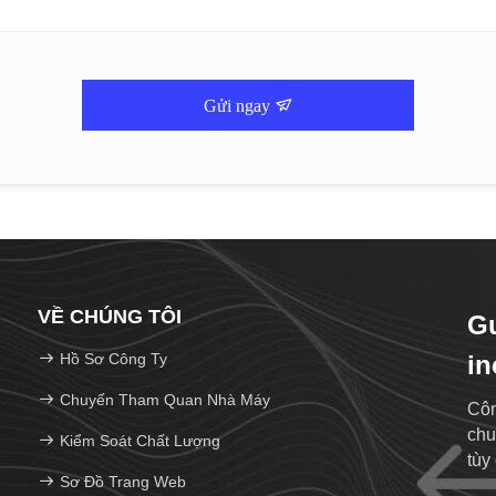
Gửi ngay
VỀ CHÚNG TÔI
G
Hồ Sơ Công Ty
in
Chuyến Tham Quan Nhà Máy
Côn
chu
Kiểm Soát Chất Lượng
tùy
Sơ Đồ Trang Web