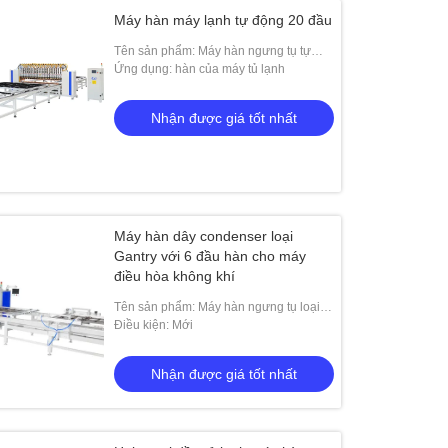
Máy hàn máy lạnh tự động 20 đầu
Tên sản phẩm: Máy hàn ngưng tụ tự
động loại hai mươi đầu HWASHI cho
Ứng dụng: hàn của máy tủ lạnh
thiết bị ngưng tụ tủ lạnh
Nhận được giá tốt nhất
Máy hàn dây condenser loại
Gantry với 6 đầu hàn cho máy
điều hòa không khí
Tên sản phẩm: Máy hàn ngưng tụ loại
Hwashi Gantry với 6 đầu hàn cho điều
Điều kiện: Mới
hòa không khí
Nhận được giá tốt nhất