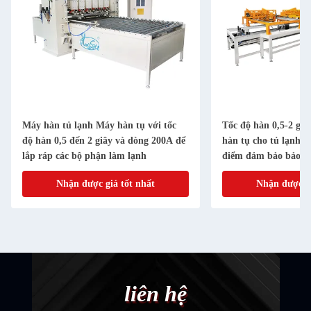
Máy hàn tủ lạnh Máy hàn tụ với tốc
Tốc độ hàn 0,5-2 gi
độ hàn 0,5 đến 2 giây và dòng 200A để
hàn tụ cho tủ lạnh 
lắp ráp các bộ phận làm lạnh
điểm đảm bảo bảo bả
nhanh
Nhận được giá tốt nhất
Nhận được gi
liên hệ