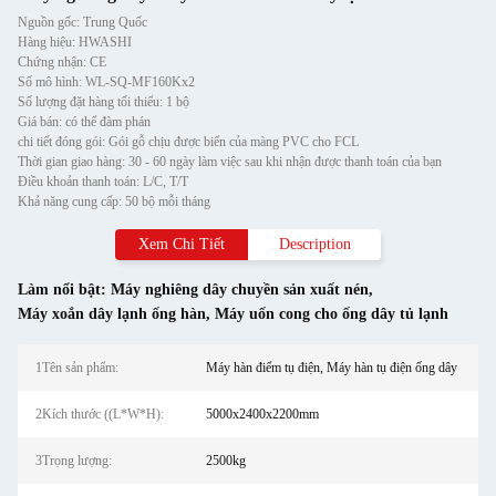
Nguồn gốc: Trung Quốc
Hàng hiệu: HWASHI
Chứng nhận: CE
Số mô hình: WL-SQ-MF160Kx2
Số lượng đặt hàng tối thiểu: 1 bộ
Giá bán: có thể đàm phán
chi tiết đóng gói: Gói gỗ chịu được biển của màng PVC cho FCL
Thời gian giao hàng: 30 - 60 ngày làm việc sau khi nhận được thanh toán của bạn
Điều khoản thanh toán: L/C, T/T
Khả năng cung cấp: 50 bộ mỗi tháng
Xem Chi Tiết
Description
Làm nổi bật:
Máy nghiêng dây chuyền sản xuất nén
,
Máy xoắn dây lạnh ống hàn
,
Máy uốn cong cho ống dây tủ lạnh
1Tên sản phẩm:
Máy hàn điểm tụ điện, Máy hàn tụ điện ống dây
2Kích thước ((L*W*H):
5000x2400x2200mm
3Trọng lượng:
2500kg