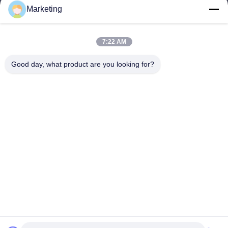
Marketing
marketing@hwashi.com
E-mail
7:22 AM
Good day, what product are you looking for?
0086-755-84567286
Điện thoại
Guangdong Hwashi Technology inc.