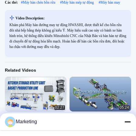
Các thẻ:
#
Máy hàn chén bồn rửa
#
Máy hàn mép tự động
#
Máy hàn may
Video Description:
Khám phá Máy hàn đường may tự động HWASHI, được thiết kế cho bồn rửa
đôi nhà bếp bằng thép không gỉ kiểu Ý. Máy hiệu suất cao này có bánh xe hàn
hình tròn, hệ thống điều khiển Mitsubishi CNC của Nhật Bản và bàn hàn tự động
di chuyển để tự động hóa liền mạch. Hoàn hảo để hàn các bồn rửa đơn, đôi hoặc
ba chậu với đường may đều và đẹp.
Related Videos
02:27
05:24
90 độ góc tự động điện thép máy hàn
tùy chỉnh hoàn toàn tự động IBC
Marketing
sink / sink Welder 5KW 50Hz CE
khung lồng dây chuyền sản xuất
Các Video Khác
IBC Tote Cage Welding Line
May 19, 2025
November 12, 2024