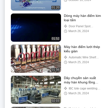
October 10, 2024
01:20
Dòng máy hàn điểm kim
loại tấm
Door Panel Spot
Welding Machine
March 26, 2024
01:52
Máy hàn điểm lưới thép
kiểu giàn
Automatic Wire Shelf
Welding Machine
March 25, 2024
01:56
Dây chuyền sản xuất
máy hàn khung lồng
IBC tự động hoàn toàn
IBC tote cage welding
line
March 26, 2024
02:03