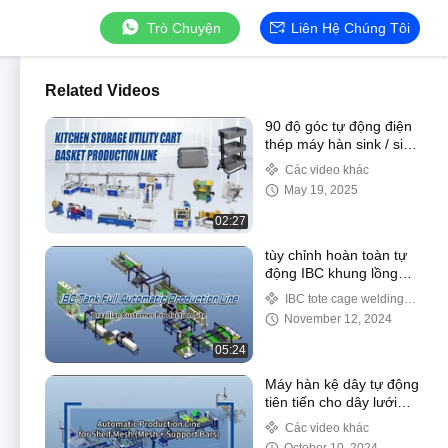
Trò Chuyện
Liên Hệ Chúng Tôi
Related Videos
90 độ góc tự động điện
thép máy hàn sink / sink
Welder 5KW 50Hz CE
Các video khác
May 19, 2025
02:27
tùy chỉnh hoàn toàn tự
động IBC khung lồng
dây chuyền sản xuất
IBC tote cage welding
line
November 12, 2024
05:24
Máy hàn kệ dây tự động
tiên tiến cho dây lưới
sàn kệ sản xuất dây
Các video khác